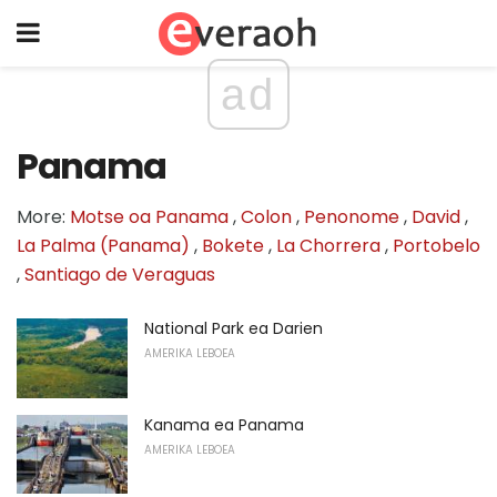
ad
Panama
More:
Motse oa Panama
,
Colon
,
Penonome
,
David
,
La Palma (Panama)
,
Bokete
,
La Chorrera
,
Portobelo
,
Santiago de Veraguas
National Park ea Darien
AMERIKA LEBOEA
Kanama ea Panama
AMERIKA LEBOEA