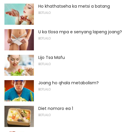
Ho khathatseha ka metsi a batang
BOTLALO
U ka tlosa mpa e senyang lapeng joang?
BOTLALO
Lijo Tsa Mafu
BOTLALO
Joang ho qhala metabolism?
BOTLALO
Diet nomoro ea 1
BOTLALO