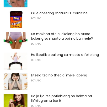
Oli e chesang mafura El-carnitine
BOTLALO
Ke mekhoa efe e lokelang ho etsoa
bakeng sa maoto a boima ba 'mele?
BOTLALO
Ho ikoetlisa bakeng sa maoto a fokolang
BOTLALO
Litsela tsa ho theola 'mele lapeng
BOTLALO
Ho ja lijo tse potlakileng ho boima ba
lik'hilograma tse 5
BOTLALO