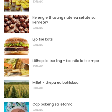
BOTLALO
Ke eng e thusang nate ea sefate sa
kemete?
BOTLALO
Lijo tse kotsi
BOTLALO
Litlhapi le tse ling - tse ntle le tse mpe
BOTLALO
Millet - thepa ea bohlokoa
BOTLALO
Cap bakeng sa letamo
BOTLALO