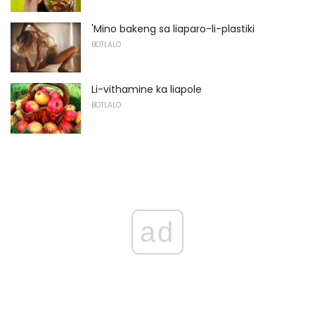
'Mino bakeng sa liaparo-li-plastiki
BOTLALO
Li-vithamine ka liapole
BOTLALO
ad