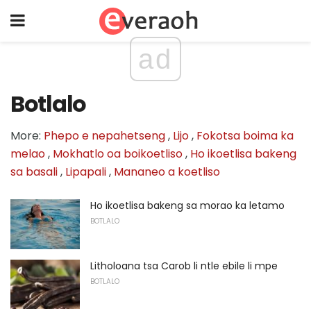
ad
Botlalo
More:
Phepo e nepahetseng
,
Lijo
,
Fokotsa boima ka
melao
,
Mokhatlo oa boikoetliso
,
Ho ikoetlisa bakeng
sa basali
,
Lipapali
,
Mananeo a koetliso
Ho ikoetlisa bakeng sa morao ka letamo
BOTLALO
Litholoana tsa Carob li ntle ebile li mpe
BOTLALO