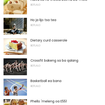
BOTLALO
Ho ja lijo tsa tea
BOTLALO
Dietary curd casserole
BOTLALO
Crossfit bakeng sa ba qalang
BOTLALO
Basketball ea bana
BOTLALO
Phello 'meleng oa E551