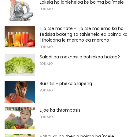
Lokela ho lahleheloa ke boima ba 'mele
BOTLALO
Lijo tse monate - lijo tse molemo ka ho
fetisisa bakeng sa tahlehelo ea boima ka
litholoana le meroho ea meroho
BOTLALO
Saladi ea makhasi e bohlokoa hakae?
BOTLALO
Bursitis - phekolo lapeng
BOTLALO
Lijoe ka thrombosis
BOTLALO
Halva ka ho theola boima ba 'mele