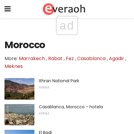
ad
Morocco
More:
Marrakech
,
Rabat
,
Fez
,
Casablanca
,
Agadir
,
Meknes
Ithran National Park
AFRIKA
Casablanca, Morocco - hotela
AFRIKA
El Badi