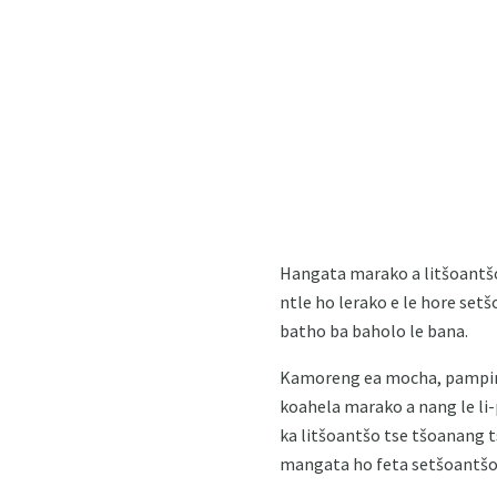
Hangata marako a litšoantšo
ntle ho lerako e le hore set
batho ba baholo le bana.
Kamoreng ea mocha, pampiri 
koahela marako a nang le li-p
ka litšoantšo tse tšoanang ts
mangata ho feta setšoantšo l