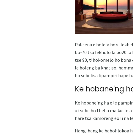
Pale ena e bolela hore lekh
bo-70 tsa lekholo la bo20 la 
tse 90, tlhokomelo ho bona e
le boleng ba khatiso, hammo
ho sebelisa lipampiri hape h
Ke hobane'ng ha
Ke hobane'ng ha e le pampiri
u tsebe ho theha maikutlo a 
hare tsa kamoreng eo li na le
Hang-hang ke habohlokoa ho