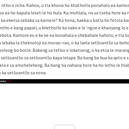
e ntho e ncha. Kahoo, o tla khona ho khatholla ponahalo ea kam
o ea ho bapala leseli le ho hula. Ka mohlala, na ua tseba hore ka 
e ka eketsa sebaka sa kamore? Ka hona, haeba u batla ho fetola k
ntho e kang papali, u khetholle ka nako e le 'ngoe e khanyang 
lebota. Kamore eo e ke ke ea bonahala e shebahale haholo, e tla ba
 lebaka la theknoloji ea morao-rao, o ka laela setšoantšo sa boho
 boleng bo botle. Bakeng sa tefiso e loketseng, o ka etsa le maran
 setšoantšo sa setšoantšo kapa lelapa. Ba bang ba bua ka qeto e s
sela e sa amoheleheng. Ba bang ba nahana hore ha ho letho le hla
 ka setšoantšo sa eona.