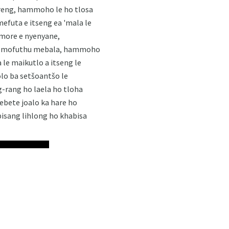
oreng, hammoho le ho tlosa
mefuta e itseng ea 'mala le
amore e nyenyane,
le e mofuthu mebala, hammoho
 le maikutlo a itseng le
lo ba setšoantšo le
g-rang ho laela ho tloha
ebete joalo ka hare ho
bisang lihlong ho khabisa