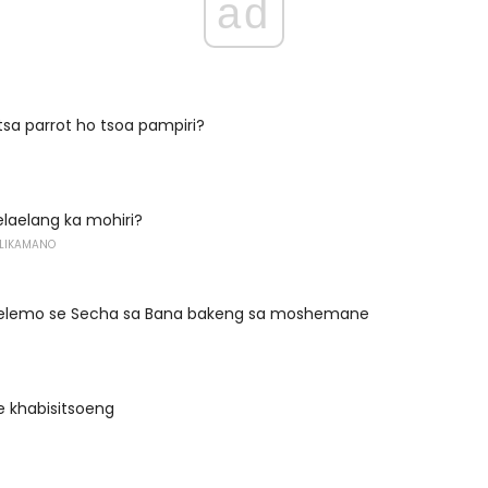
ad
sa parrot ho tsoa pampiri?
laelang ka mohiri?
 LIKAMANO
elemo se Secha sa Bana bakeng sa moshemane
se khabisitsoeng