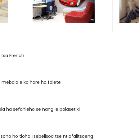
 tsa French
 mebala e ka hare ho folete
a ha sefahleho se nang le polasetiki
tsoho ho tloha lisebelisoa tse ntlafalitsoeng