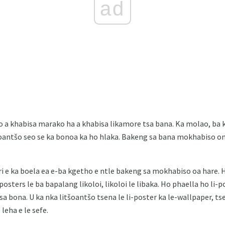
ad
 a khabisa marako ha a khabisa likamore tsa bana. Ka molao, ba k
šoantšo seo se ka bonoa ka ho hlaka. Bakeng sa bana mokhabiso on
e ka boela ea e-ba kgetho e ntle bakeng sa mokhabiso oa hare. 
osters le ba bapalang likoloi, likoloi le libaka. Ho phaella ho li-
a bona. U ka nka litšoantšo tsena le li-poster ka le-wallpaper, ts
eha e le sefe.