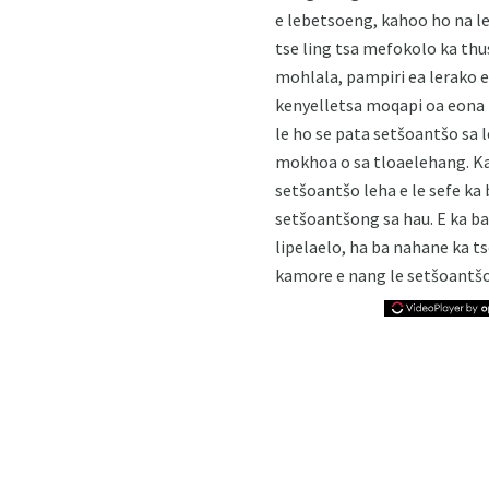
e lebetsoeng, kahoo ho na l
tse ling tsa mefokolo ka thus
mohlala, pampiri ea lerako 
kenyelletsa moqapi oa eona 
le ho se pata setšoantšo sa 
mokhoa o sa tloaelehang. Ka
setšoantšo leha e le sefe ka
setšoantšong sa hau. E ka ba
lipelaelo, ha ba nahane ka t
kamore e nang le setšoantšo