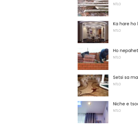
NTLO
Ka hare ho 
NTLO
Ho nepahet
NTLO
Setsi sa m
NTLO
Niche e tso
NTLO