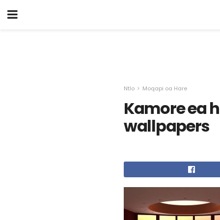
Ntlo
Moqapi oa Hare
Kamore ea h
wallpapers