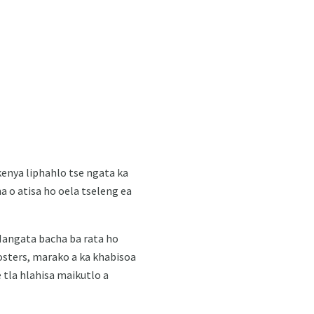
enya liphahlo tse ngata ka
a o atisa ho oela tseleng ea
Hangata bacha ba rata ho
posters, marako a ka khabisoa
e tla hlahisa maikutlo a