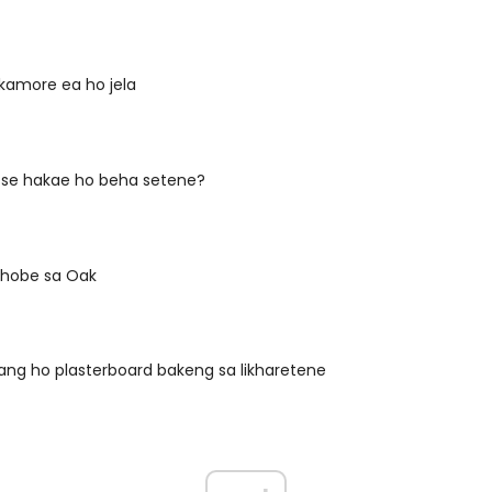
kamore ea ho jela
se hakae ho beha setene?
ahobe sa Oak
ang ho plasterboard bakeng sa likharetene