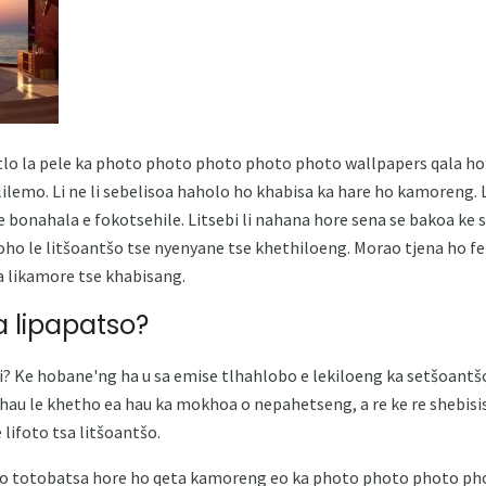
etlo la pele ka photo photo photo photo photo wallpapers qala h
lilemo. Li ne li sebelisoa haholo ho khabisa ka hare ho kamoreng. L
 bonahala e fokotsehile. Litsebi li nahana hore sena se bakoa ke
ho le litšoantšo tse nyenyane tse khethiloeng. Morao tjena ho 
a likamore tse khabisang.
 lipapatso?
? Ke hobane'ng ha u sa emise tlhahlobo e lekiloeng ka setšoantšo
hau le khetho ea hau ka mokhoa o nepahetseng, a re ke re shebisis
 lifoto tsa litšoantšo.
 totobatsa hore ho qeta kamoreng eo ka photo photo photo pho