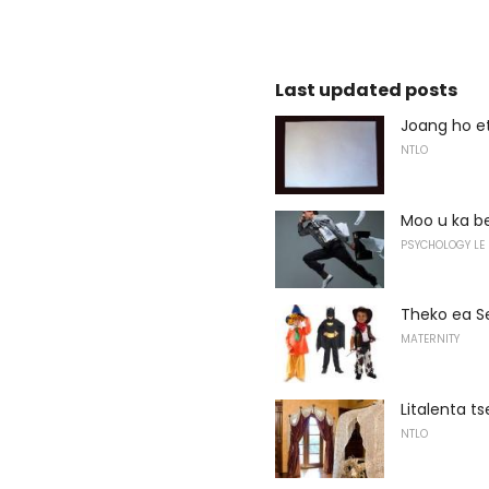
Last updated posts
Joang ho et
NTLO
Moo u ka be
PSYCHOLOGY LE
Theko ea S
MATERNITY
Litalenta t
NTLO