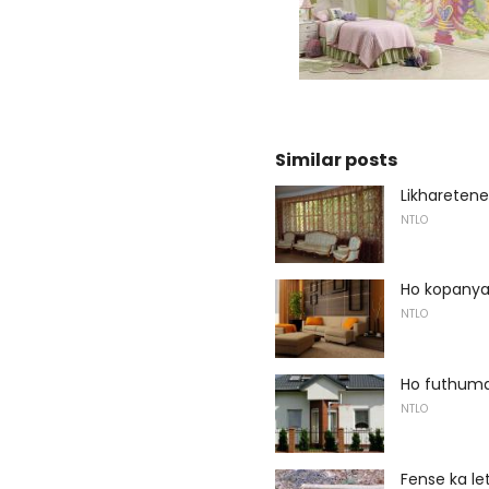
Similar posts
Likharetene
NTLO
Ho kopanya
NTLO
Ho futhumal
NTLO
Fense ka le