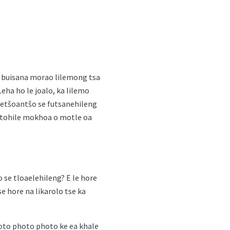
o buisana morao lilemong tsa
eha ho le joalo, ka lilemo
 setšoantšo se futsanehileng
fetohile mokhoa o motle oa
 se tloaelehileng? E le hore
e hore na likarolo tse ka
to photo photo ke ea khale