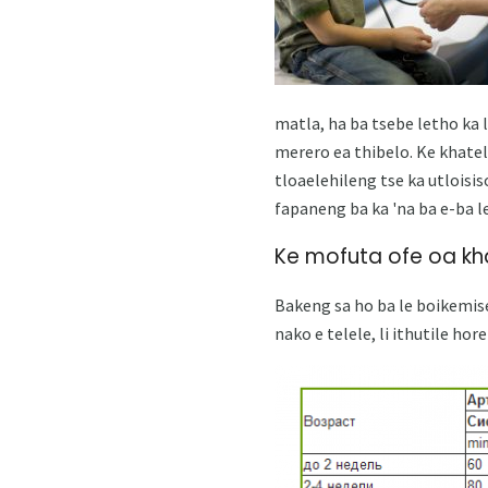
matla, ha ba tsebe letho ka 
merero ea thibelo. Ke khatel
tloaelehileng tse ka utlois
fapaneng ba ka 'na ba e-ba l
Ke mofuta ofe oa kha
Bakeng sa ho ba le boikemiset
nako e telele, li ithutile ho