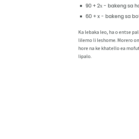
90 + 2х - bakeng sa h
60 + x - bakeng sa bot
Ka lebaka leo, ha o entse pal
lilemo li leshome. Morero on
hore na ke khatello ea mofut
lipalo.