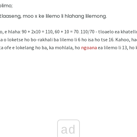
olimo;
laaseng, moo x ke lilemo li hlahang lilemong.
o, e hlaha: 90 + 2х10 = 110, 60 + 10 = 70. 110/70 - tloaelo ea khate
a o loketse ho bo-rakhali ba lilemo li 6 ho isa ho tse 16. Kahoo, h
a ofe e lokelang ho ba, ka mohlala, ho
ngoana
ea lilemo li 13, ho
ad