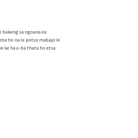
llo bakeng sa ngoana ea
aeba ho na le potso mabapi le
 ke ke ha e-ba thata ho etsa