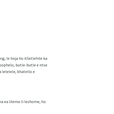
g, le hoja ho itšetlehile ka
bophelo, butle-butle e ntse
 lelelele, khatello e
a ea lilemo li leshome, ho