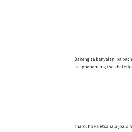
Bakeng sa banyalani ba bacha 
tse phahameng tsa khatello 
tharo, ho ka etsahala joalo: 9