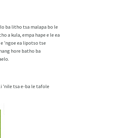
o ba litho tsa malapa bo le
tho a kula, empa hape e le ea
e 'ngoe ea lipotso tse
-hang hore batho ba
aelo.
'nile tsa e-ba le tafole