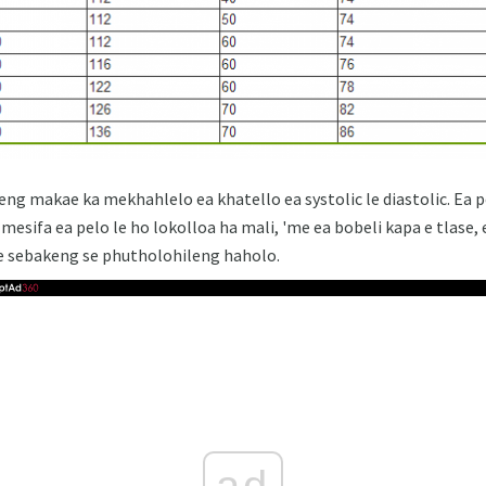
ng makae ka mekhahlelo ea khatello ea systolic le diastolic. Ea p
 mesifa ea pelo le ho lokolloa ha mali, 'me ea bobeli kapa e tlase,
le sebakeng se phutholohileng haholo.