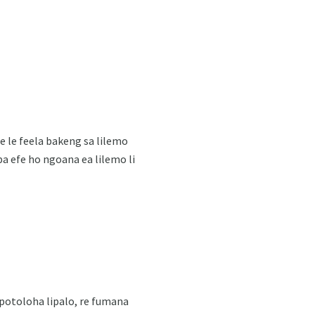
 e le feela bakeng sa lilemo
a efe ho ngoana ea lilemo li
potoloha lipalo, re fumana