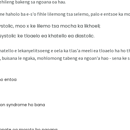
lehileng bakeng sa ngoana oa hau.
e haholo ba e-s'o fihle lilemong tsa selemo, palo e entsoe ka m
stolic, moo x ke lilemo tsa mocha ka likhoeli;
 systolic ke tloaelo ea khatello ea diastolic.
tello e lekanyelitsoeng e oela ka tlas'a meeli ea tloaelo ha ho 
, buisana le ngaka, mohlomong tabeng ea ngoan'a hao - sena ke s
ho entoa
ion syndrome ho bana
onate oa moroto ho ngoana