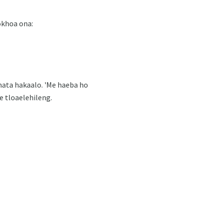
okhoa ona:
thata hakaalo. 'Me haeba ho
e tloaelehileng.