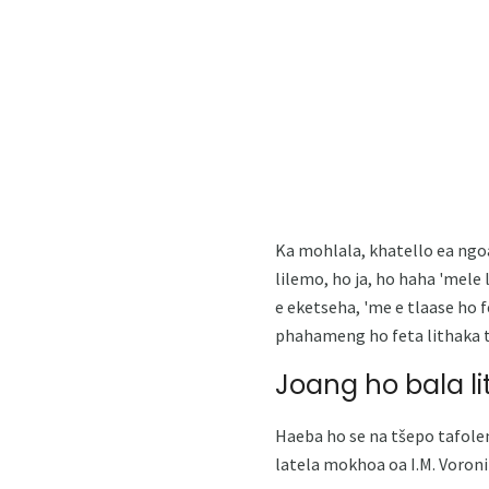
Ka mohlala, khatello ea ngoan
lilemo, ho ja, ho haha ​​'me
e eketseha, 'me e tlaase ho f
phahameng ho feta lithaka t
Joang ho bala l
Haeba ho se na tšepo tafole
latela mokhoa oa I.M. Voroni