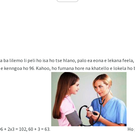
ba lilemo li peli ho isa ho tse hlano, palo ea eona e lekana feela,
e kenngoa ho 96. Kahoo, ho fumana hore na khatello e lokela ho b
6 + 2х3 = 102, 60 + 3 = 63.
Ho 