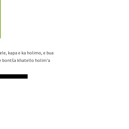
ele, kapa e ka holimo, e bua
 e bontša khatello holim'a