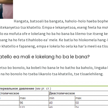
Hangata, batsoali ba bangata, haholo-holo haeba bophel
litekanyetso tsa khatello. Empa e lekanyetsoa, ​​eseng feela ha mo
lo ea mofuta ofe e lokelang ho ba ho bana ba lilemo tse itseng ke 
isoang ha ho feta tlhahlobo ea' mele. Ke batla ho hlokomela hang
e khatello e fapaneng, empa e lokela ho oela ka har'a meeli ea tlo
tello ea mali e lokelang ho ba le bana?
so bo bonolo, ka bobeli ho bana le ho batho ba baholo, lingaka li 
re na ho bonolo ho tseba likarolo tsa khatello, tse tloaelehileng.