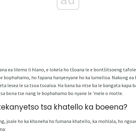
ad
a ea lilemo li hlano, e lokela ho tšoana le e bontšitsoeng tafolen
le le bophahamo, ho fapana hanyenyane ho ka lumelloa. Nakong ea 
eta lesea le sa tsoa tsoaloa. Ha bana ba ntse ba le bangata kapa ba
sa bona tse nang le bophahamo bo nyane le 'mele o motle.
itekanyetso tsa khatello ka boeena?
ng, joale ho ka khoneha ho fumana khatello, ka mohlala, ho ngoan
na: