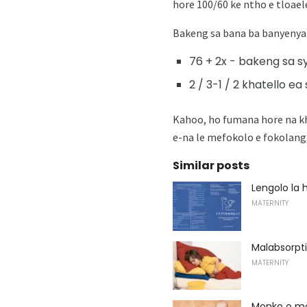
hore 100/60 ke ntho e tloae
Bakeng sa bana ba banyenyan
76 + 2x - bakeng sa sy
2 / 3-1 / 2 khatello ea
Kahoo, ho fumana hore na kha
e-na le mefokolo e fokolang
Similar posts
Lengolo la 
MATERNITY
Malabsorpt
MATERNITY
Monko o m