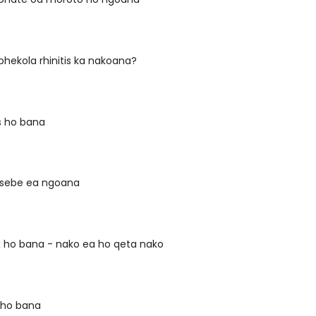
phekola rhinitis ka nakoana?
s ho bana
 tsebe ea ngoana
 ho bana - nako ea ho qeta nako
 ho bana