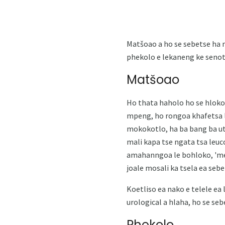
Matšoao a ho se sebetse ha 
phekolo e lekaneng ke senotl
Matšoao
Ho thata haholo ho se hloko
mpeng, ho rongoa khafetsa l
mokokotlo, ha ba bang ba ut
mali kapa tse ngata tsa leuc
amahanngoa le bohloko, 'me k
joale mosali ka tsela ea seb
Koetliso ea nako e telele ea
urological a hlaha, ho se se
Phekolo