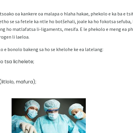
otsoako oa kankere oa malapa o hlaha hakae, phekolo e ka ba e t
ho se sa fetele ka ntle ho botšehali, joale ka ho fokotsa sefuba,
ng ho matlafatsa li-ligaments, mesifa. E le phekolo e meng ea p
rogen li laeloa.
o e bonolo bakeng sa ho se khelohe ke ea latelang:
o tsa lichelete;
itlolo, mafura);