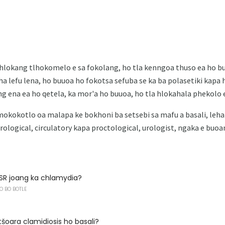
hlokang tlhokomelo e sa fokolang, ho tla kenngoa thuso ea ho buo
 ha lefu lena, ho buuoa ho fokotsa sefuba se ka ba polasetiki kapa 
g ena ea ho qetela, ka mor'a ho buuoa, ho tla hlokahala phekolo e
okokotlo oa malapa ke bokhoni ba setsebi sa mafu a basali, leha h
ological, circulatory kapa proctological, urologist, ngaka e buoa
TSR joang ka chlamydia?
O BO BOTLE
tšoara clamidiosis ho basali?