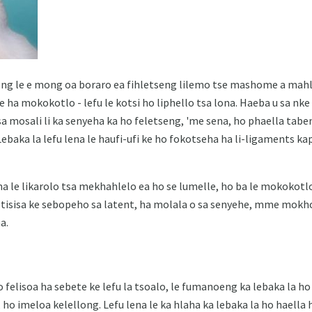
g le e mong oa boraro ea fihletseng lilemo tse mashome a mahl
se ha mokokotlo - lefu le kotsi ho liphello tsa lona. Haeba u sa n
a mosali li ka senyeha ka ho feletseng, 'me sena, ho phaella taben
Lebaka la lefu lena le haufi-ufi ke ho fokotseha ha li-ligaments k
 le likarolo tsa mekhahlelo ea ho se lumelle, ho ba le mokokotlo
tisisa ke sebopeho sa latent, ha molala o sa senyehe, mme mokho
a.
felisoa ha sebete ke lefu la tsoalo, le fumanoeng ka lebaka la ho 
, ho imeloa kelellong. Lefu lena le ka hlaha ka lebaka la ho hael