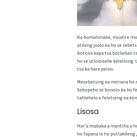
Ka bomalimabe, moahi e mon
atileng joalo ka ho se sebet
botona kapa tsa botšehali ts
ho se utloisisehe kelellong. 
tsa ka hare pelvis.
Mesebetsing ea meriana ho na
Sebopeho se bonolo ka ho fe
tahlehelo e feletseng ea eon
Lisosa
Har'a mabaka a mantlha a ho 
ho fapana le ho potlakileng 