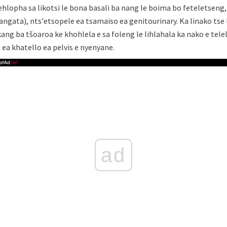
hlopha sa likotsi le bona basali ba nang le boima bo feteletseng
gata), nts'etsopele ea tsamaiso ea genitourinary. Ka linako tse 
ang ba tšoaroa ke khohlela e sa foleng le lihlahala ka nako e tel
 ea khatello ea pelvis e nyenyane.
ad