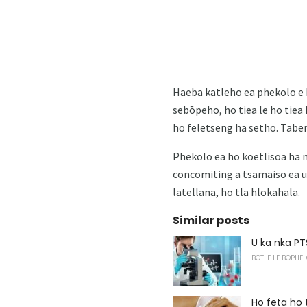
Haeba katleho ea phekolo e 
sebōpeho, ho tiea le ho tiea
ho feletseng ha setho. Taben
Phekolo ea ho koetlisoa ha m
concomiting a tsamaiso ea ur
latellana, ho tla hlokahala.
Similar posts
U ka nka P
BOTLE LE BOPHEL
Ho feta ho 