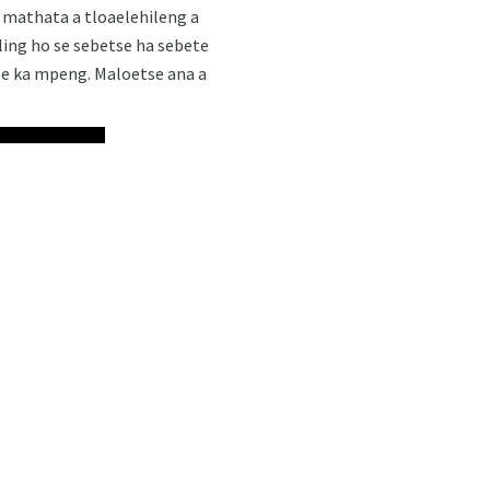
, mathata a tloaelehileng a
ling ho se sebetse ha sebete
ele ka mpeng. Maloetse ana a