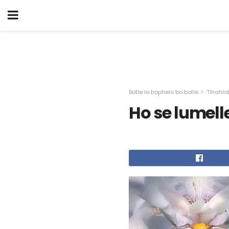
Botle le bophelo bo botle
Tlhahlo
Ho se lumel