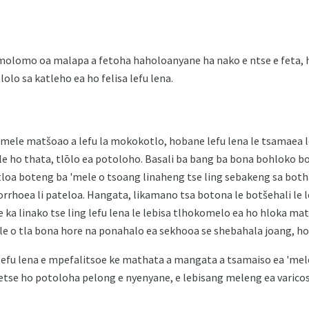
molomo oa malapa a fetoha haholoanyane ha nako e ntse e feta, 
olo sa katleho ea ho felisa lefu lena.
mele matšoao a lefu la mokokotlo, hobane lefu lena le tsamaea l
e ho thata, tlōlo ea potoloho. Basali ba bang ba bona bohloko 
loa boteng ba 'mele o tsoang linaheng tse ling sebakeng sa both
orrhoea li pateloa. Hangata, likamano tsa botona le botšehali le l
a linako tse ling lefu lena le lebisa tlhokomelo ea ho hloka mat
ele o tla bona hore na ponahalo ea sekhooa se shebahala joang, ho
 lefu lena e mpefalitsoe ke mathata a mangata a tsamaiso ea 'mel
betse ho potoloha pelong e nyenyane, e lebisang meleng ea varicos