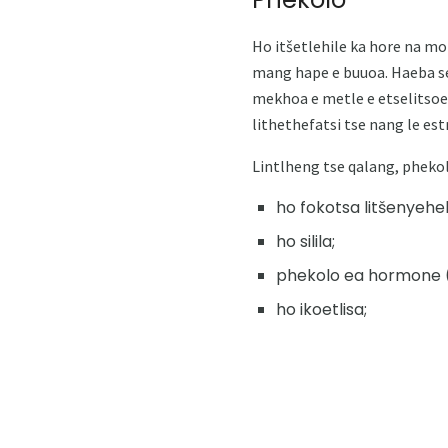
Ho itšetlehile ka hore na m
mang hape e buuoa. Haeba set
mekhoa e metle e etselitsoe
lithethefatsi tse nang le est
Lintlheng tse qalang, phekol
ho fokotsa litšenyehel
ho silila;
phekolo ea hormone (l
ho ikoetlisa;