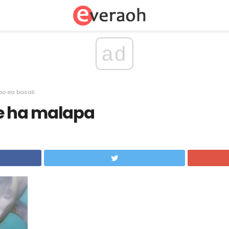
ad
bo ea basali
le ha malapa