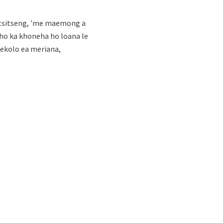
sitsitseng, 'me maemong a
 ho ka khoneha ho loana le
hekolo ea meriana,