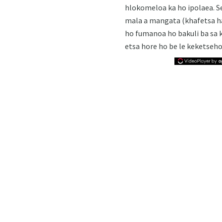
hlokomeloa ka ho ipolaea. Se
mala a mangata (khafetsa han
ho fumanoa ho bakuli ba sa k
etsa hore ho be le keketseho