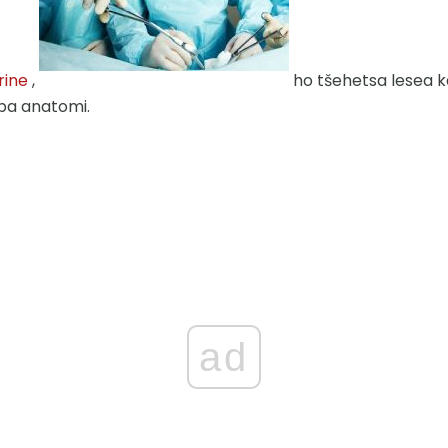
rine
,
ho tšehetsa lesea k
ba anatomi.
ad