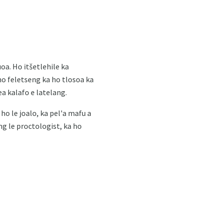
a. Ho itšetlehile ka
ho feletseng ka ho tlosoa ka
a kalafo e latelang.
o le joalo, ka pel'a mafu a
ng le proctologist, ka ho