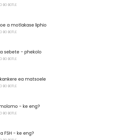
O BO BOTLE
joe a motlakase liphio
O BO BOTLE
ha sebete - phekolo
O BO BOTLE
kankere ea matsoele
O BO BOTLE
 molomo - ke eng?
O BO BOTLE
a FSH - ke eng?