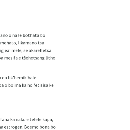
ano o na le bothata bo
ke mehato, likamano tsa
g ea' mele, se akarelletsa
apa mesifa e tšehetsang litho
 oa lik'hemik'hale.
a o boima ka ho fetisisa ke
fana ka nako e telele kapa,
la ha estrogen. Boemo bona bo