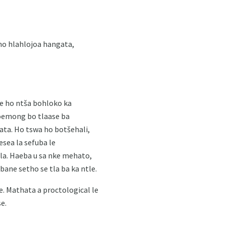
ho hlahlojoa hangata,
e ho ntša bohloko ka
boemong bo tlaase ba
ata. Ho tswa ho botšehali,
esea la sefuba le
la. Haeba u sa nke mehato,
bane setho se tla ba ka ntle.
e. Mathata a proctological le
e.