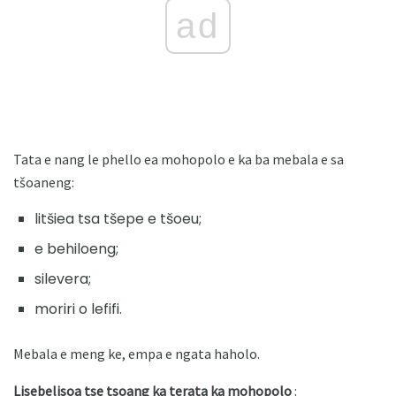
ad
Tata e nang le phello ea mohopolo e ka ba mebala e sa
tšoaneng:
litšiea tsa tšepe e tšoeu;
e behiloeng;
silevera;
moriri o lefifi.
Mebala e meng ke, empa e ngata haholo.
Lisebelisoa tse tsoang ka terata ka mohopolo
: