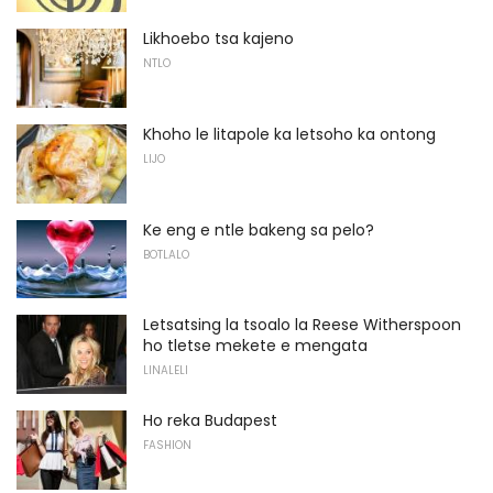
Likhoebo tsa kajeno
NTLO
Khoho le litapole ka letsoho ka ontong
LIJO
Ke eng e ntle bakeng sa pelo?
BOTLALO
Letsatsing la tsoalo la Reese Witherspoon
ho tletse mekete e mengata
LINALELI
Ho reka Budapest
FASHION