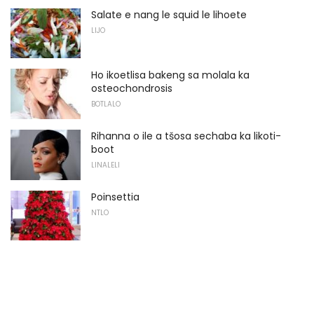
Salate e nang le squid le lihoete
LIJO
Ho ikoetlisa bakeng sa molala ka
osteochondrosis
BOTLALO
Rihanna o ile a tšosa sechaba ka likoti-
boot
LINALELI
Poinsettia
NTLO