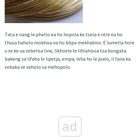
Tata e nang le phello ea ho hopola ke tsela e ntle ea ho
thusa haholo mokhoa oa ho bōpa mekhabiso. E lumella hore
u se ke ua sebelisa line, likhoele le lihlahisoa tsa bongata
bakeng sa lifaha le lipetja, empa, leha ho le joalo, li fana ka
sebaka se seholo sa mehopolo.
ad