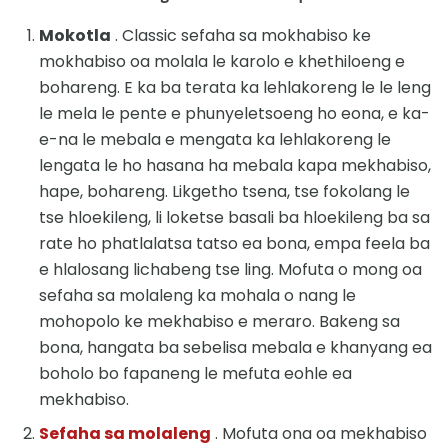
Mokotla
. Classic sefaha sa mokhabiso ke
mokhabiso oa molala le karolo e khethiloeng e
bohareng. E ka ba terata ka lehlakoreng le le leng
le mela le pente e phunyeletsoeng ho eona, e ka-
e-na le mebala e mengata ka lehlakoreng le
lengata le ho hasana ha mebala kapa mekhabiso,
hape, bohareng. Likgetho tsena, tse fokolang le
tse hloekileng, li loketse basali ba hloekileng ba sa
rate ho phatlalatsa tatso ea bona, empa feela ba
e hlalosang lichabeng tse ling. Mofuta o mong oa
sefaha sa molaleng ka mohala o nang le
mohopolo ke mekhabiso e meraro. Bakeng sa
bona, hangata ba sebelisa mebala e khanyang ea
boholo bo fapaneng le mefuta eohle ea
mekhabiso.
Sefaha sa molaleng
. Mofuta ona oa mekhabiso