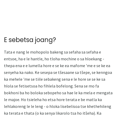
E sebetsa joang?
Tata e nang le mohopolo bakeng sa sefaha sa sefaha e
entsoe, ha e le hantle, ho tloha mochine o sa hloekang -
thepa ena e e lumella hore e se ke ea mafome 'me e se ke ea
senyeha ka nako. Ke sesepa se tšesaane sa tšepe, se kenngoa
ka mehele 'me se tiile sebakeng sena e le hore se se ke sa
hlola se fetisetsoa ho fihlela bofelong. Sena se mo fa
bokhoni ba ho boloka sebopeho sa hae le ka mela e mengata
le majoe. Ho tsieleha ho etsa hore terata e be matla ka
lehlakoreng le le leng - o hloka lisebelisoa tse khethehileng
ka terata e thata (o ka senya likarolo tsa ho itšeha). Ka