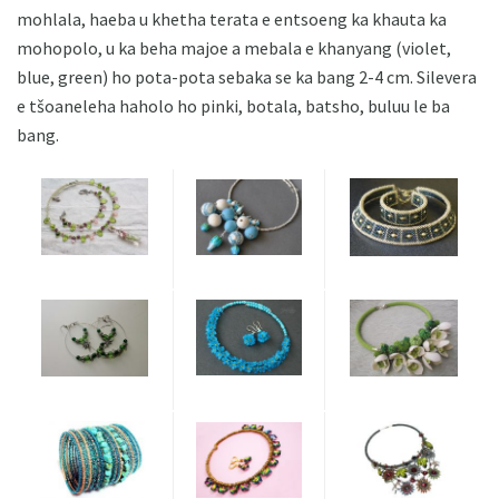
mohlala, haeba u khetha terata e entsoeng ka khauta ka
mohopolo, u ka beha majoe a mebala e khanyang (violet,
blue, green) ho pota-pota sebaka se ka bang 2-4 cm. Silevera
e tšoaneleha haholo ho pinki, botala, batsho, buluu le ba
bang.