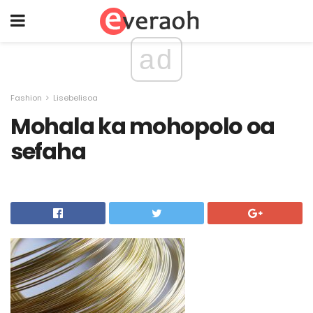
ad
Fashion
Lisebelisoa
Mohala ka mohopolo oa
sefaha