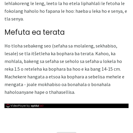
lehlakoreng le leng, leeto la ho etela liphahlali le fetoha le
fokolang haholo ho fapana le hoo: haeba u leka ho e senya, e
tla senya.
Mefuta ea terata
Ho tloha sebakeng seo (sefaha sa molaleng, sekhabiso,
lesale) se tla itšetleha ka bophara ba terata. Kahoo, ka
mohlala, bakeng sa sefaha se seholo sa sefaha u lokela ho
reka 1.5 o reteleha ka bophara ba hoo e ka bang 14-15 cm.
Machekere hangata a etsoa ka bophara a sebelisa mehele e
mengata - joale mokhabiso oa bonahala o bonahala
haholoanyane hape o thahasellisa.