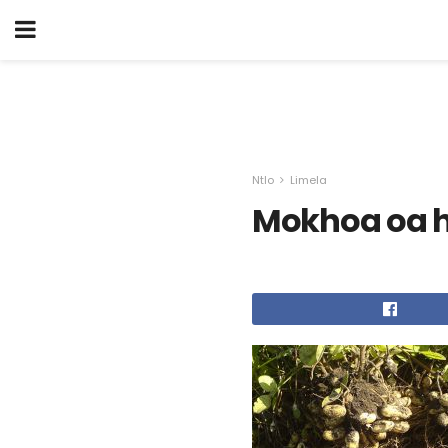
Ntlo
Limela
Mokhoa oa h