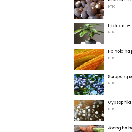
Nako ea ho 
NTLO
Likokoana-h
NTLO
Ho hōla ha
NTLO
Serapeng sa
NTLO
Gypsophila 
NTLO
Joang ho b