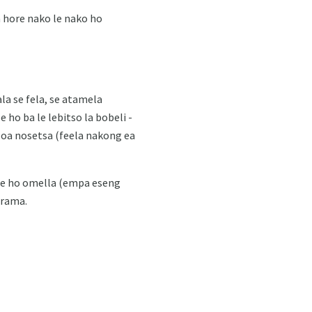
 hore nako le nako ho
la se fela, se atamela
ho ba le lebitso la bobeli -
 oa nosetsa (feela nakong ea
a le ho omella (empa eseng
grama.