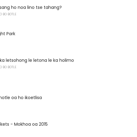
sang ho noa lino tse tahang?
O BO BOTLE
ght Park
ka letsohong le letona le ka holimo
O BO BOTLE
tle oa ho ikoetlisa
ckets - Mokhoa oa 2015