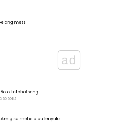
ibelang metsi
ad
tšo o totobatsang
O BO BOTLE
akeng sa mehele ea lenyalo