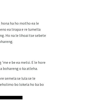
a hona ha ho motho ea le
eno ea lirapa e re lumella
g. Ho na le lihoai tse sebete
ohareng.
 'me e be ea metsi. E le hore
a bohareng o ka atleha.
e semela se lula se le
leholimo bo lokela ho ba bo