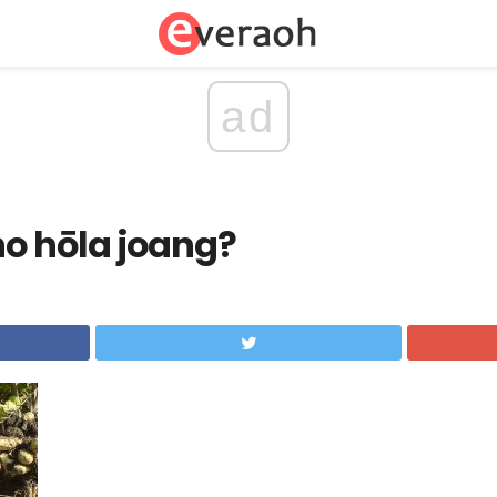
ad
o hōla joang?