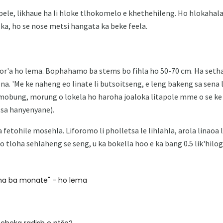
ele, likhaue ha li hloke tlhokomelo e khethehileng. Ho hlokahala
ka, ho se nose metsi hangata ka beke feela.
mor'a ho lema. Bophahamo ba stems bo fihla ho 50-70 cm. Ha setha
 'Me ke naheng eo linate li butsoitseng, e leng bakeng sa sena le 
 mobung, morung o lokela ho haroha joaloka litapole mme o se ke
tsa hanyenyane).
 fetohile mosehla. Liforomo li pholletsa le lihlahla, arola linao
o tloha sehlaheng se seng, u ka bokella hoo e ka bang 0.5 lik'hilo
ana ba monate" - ho lema