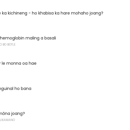
e ka kichineng - ho khabisa ka hare mohaho joang?
hemoglobin maling a basali
O BO BOTLE
y le monna oa hae
Inguinal ho bana
 mōna joang?
 LIKAMANO