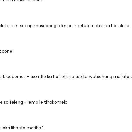
cheka radish e ntšo?
loko tse tsoang masapong a lehae, mefuta eohle ea ho jala le 
 poone
 blueberries - tse ntle ka ho fetisisa tse tenyetsehang mefuta
e sa feleng - lema le tlhokomelo
oloka lihoete mariha?