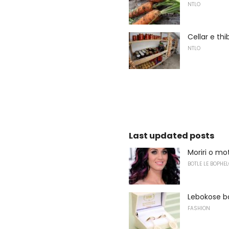
NTLO
Cellar e th
NTLO
Last updated posts
Moriri o mo
BOTLE LE BOPHEL
Lebokose b
FASHION