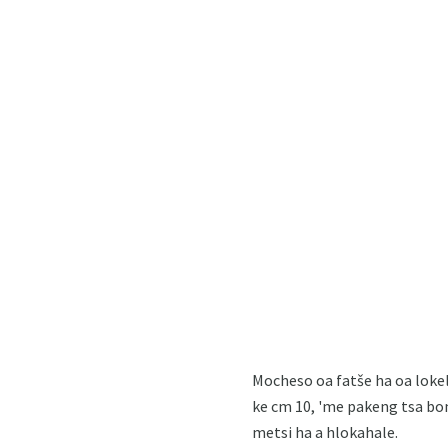
Mocheso oa fatše ha oa lokela
ke cm 10, 'me pakeng tsa bona
metsi ha a hlokahale.