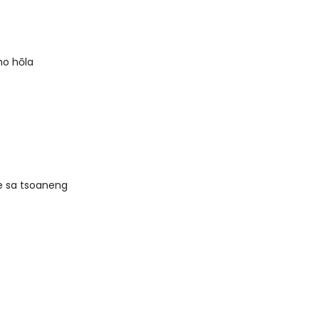
ho hōla
 e sa tsoaneng