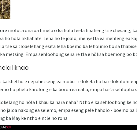
re mofuta ona oa limela o ka hōla feela linaheng tse chesang, k
ka ho hōla likhahate. Leha ho le joalo, menyetla ea mehleng ea kaj
ela tse sa tloaelehang esita leha boemo ba leholimo bo sa thabisen
u ka metsing. Empa sehloohong sena re tla e hōlisa boemong bo b
ela likhao
la ka khetho e nepahetseng ea mobu - e lokela ho ba e lokolohileng
lemo ho phela karolong e ka boroa ea naha, empa har'a sehlopha s
lokelang ho hōla likhau ka hara naha? Ntho e ka sehloohong ke hor
la ho jaloa nakong ea selemo, empa eseng pele haholo - boemo ba 
ng ba May ke ntho e ntle ho rona.