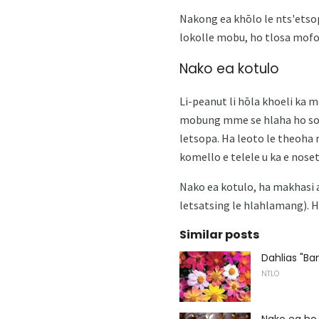
Nakong ea khōlo le nts'etsop
lokolle mobu, ho tlosa mofo
Nako ea kotulo
Li-peanut li hōla khoeli ka 
mobung mme se hlaha ho sona.
letsopa. Ha leoto le theoha
komello e telele u ka e nose
Nako ea kotulo, ha makhasi a
letsatsing le hlahlamang). H
Similar posts
Dahlias "B
NTLO