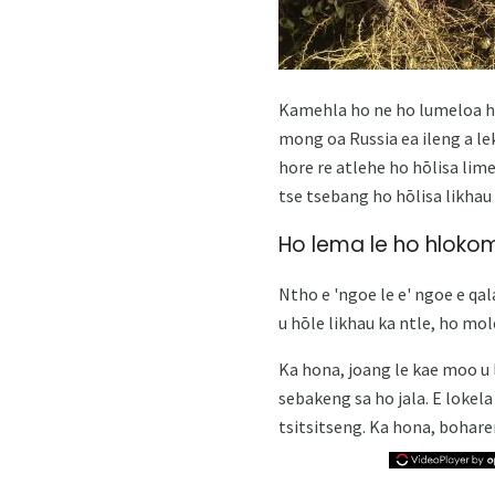
Kamehla ho ne ho lumeloa ho
mong oa Russia ea ileng a le
hore re atlehe ho hōlisa lim
tse tsebang ho hōlisa likha
Ho lema le ho hlokom
Ntho e 'ngoe le e' ngoe e qa
u hōle likhau ka ntle, ho mo
Ka hona, joang le kae moo u 
sebakeng sa ho jala. E loke
tsitsitseng. Ka hona, bohare