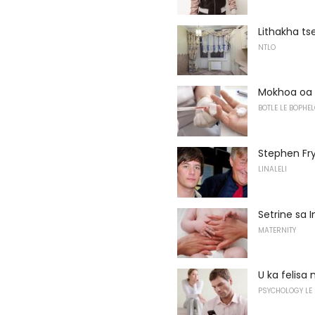
Lithakha ts
NTLO
Mokhoa oa 
BOTLE LE BOPHEL
Stephen Fr
LINALELI
Setrine sa 
MATERNITY
U ka felisa
PSYCHOLOGY LE