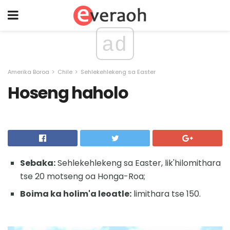
ad
Amerika Boroa
Chile
Sehlekehlekeng sa Easter
Hoseng haholo
Sebaka:
Sehlekehlekeng sa Easter, lik'hilomithara
tse 20 motseng oa Honga-Roa;
Boima ka holim'a leoatle:
limithara tse 150.