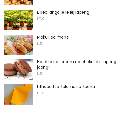
Lipeo langa le le lej lapeng
NTLO
Mokuli oa mahe
LIJO
Ho etsa ice cream ea chokolete lapeng
joang?
LIJO
Lithaba tsa Selemo se Secha
NTLO