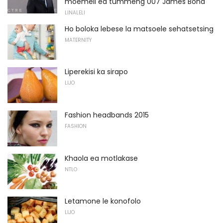
moemeli ea tummeng 007 James Bond
LINALELI
Ho boloka lebese la matsoele sehatsetsing
MATERNITY
Liperekisi ka sirapo
LIJO
Fashion headbands 2015
FASHION
Khaola ea motlakase
NTLO
Letamone le konofolo
LIJO