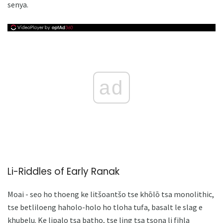
senya.
ad
Li-Riddles of Early Ranak
Moai - seo ho thoeng ke litšoantšo tse khōlō tsa monolithic,
tse betliloeng haholo-holo ho tloha tufa, basalt le slag e
khubelu. Ke lipalo tsa batho, tse ling tsa tsona li fihla