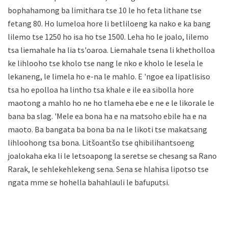
bophahamong ba limithara tse 10 le ho feta lithane tse
fetang 80. Ho lumeloa hore li betliloeng ka nako e ka bang
lilemo tse 1250 ho isa ho tse 1500. Leha ho le joalo, lilemo
tsa liemahale ha lia ts'oaroa. Liemahale tsena li khetholloa
ke lihlooho tse kholo tse nang le nko e kholo le lesela le
lekaneng, le limela ho e-na le mahlo. E 'ngoe ea lipatlisiso
tsa ho epolloa ha lintho tsa khale e ile ea sibolla hore
maotong a mahlo ho ne ho tlameha ebe e ne e le likorale le
bana ba slag. 'Mele ea bona ha e na matsoho ebile ha e na
maoto. Ba bangata ba bona ba na le likoti tse makatsang
lihloohong tsa bona. Litšoantšo tse qhibilihantsoeng
joalokaha eka li le letsoapong la seretse se chesang sa Rano
Rarak, le sehlekehlekeng sena. Sena se hlahisa lipotso tse
ngata mme se hohella bahahlauli le bafuputsi.