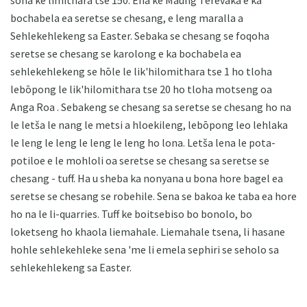
bochabela ea seretse se chesang, e leng maralla a
Sehlekehlekeng sa Easter. Sebaka se chesang se foqoha
seretse se chesang se karolong e ka bochabela ea
sehlekehlekeng se hōle le lik'hilomithara tse 1 ho tloha
lebōpong le lik'hilomithara tse 20 ho tloha motseng oa
Anga Roa . Sebakeng se chesang sa seretse se chesang ho na
le letša le nang le metsi a hloekileng, lebōpong leo lehlaka
le leng le leng le leng le leng ho lona. Letša lena le pota-
potiloe e le mohloli oa seretse se chesang sa seretse se
chesang - tuff. Ha u sheba ka nonyana u bona hore bagel ea
seretse se chesang se robehile. Sena se bakoa ke taba ea hore
ho na le li-quarries. Tuff ke boitsebiso bo bonolo, bo
loketseng ho khaola liemahale. Liemahale tsena, li hasane
hohle sehlekehleke sena 'me li emela sephiri se seholo sa
sehlekehlekeng sa Easter.