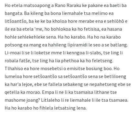
Ho etela matsoapong a Rano Raraku ke pakane ea baeti ba
bangata. Ba kileng ba bona liemahale tsa melimo ea
litšoantšo, ba ke ke ba kholoa hore merabe ena e sehlōhō e
ile ea ba etela 'me, ho bohlokoa ka ho fetisisa, ea hasana
hohle sehlekehleke sena. Ha ho karabo. Ha ho na karabo
potsong ea mang ea hahileng lipiramidi le seo a se batlang.
Li-moai li se li loketse mme li kenngoa li-slabs, tse ling li
robala fatše, tse ling ha lia phethoa ka ho feletseng.
Tlhahiso ea hore mosebetsi o emisitse bosiung boo. Ho
lumeloa hore setšoantšo sa setšoantšo sena se betliloeng
ka har'a lejoe, ebe se fallela sebakeng se nepahetseng ebe se
qetella ka morao. Empa li ne li ka tsamaisa lithane tse
mashome joang? Litlaleho li re liemahale li ile tsa tsamaea.
Ha ho karabo ho fihlela letsatsing lena.