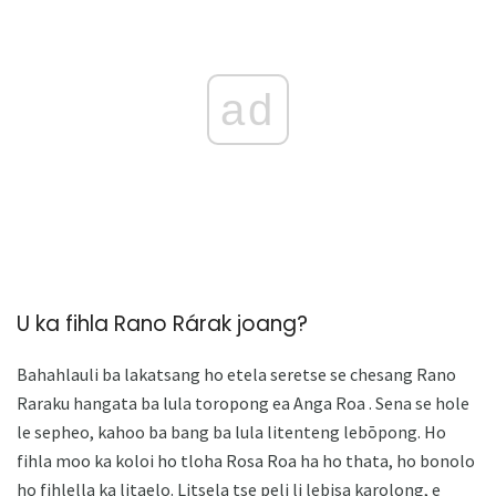
ad
U ka fihla Rano Rárak joang?
Bahahlauli ba lakatsang ho etela seretse se chesang Rano
Raraku hangata ba lula toropong ea Anga Roa . Sena se hole
le sepheo, kahoo ba bang ba lula litenteng lebōpong. Ho
fihla moo ka koloi ho tloha Rosa Roa ha ho thata, ho bonolo
ho fihlella ka litaelo. Litsela tse peli li lebisa karolong, e