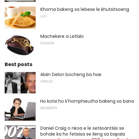
Khoma bakeng sa lebese le khutsitsoeng
LIJO
Machekere a Letlalo
FASHION
Best posts
Alain Delon bocheng ba hae
LINALELI
Ho kotsi ho k'homphieutha bakeng sa bana
MATERNITY
Daniel Craig o nkoa e le setšoantšisi se
bohale ka ho fetisisa se ileng sa bapala