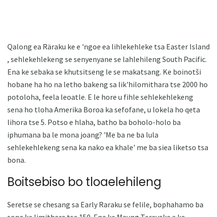
Qalong ea Räraku ke e 'ngoe ea lihlekehleke tsa Easter Island
, sehlekehlekeng se senyenyane se lahlehileng South Pacific.
Ena ke sebaka se khutsitseng le se makatsang. Ke boinotši
hobane ha ho na letho bakeng sa lik'hilomithara tse 2000 ho
potoloha, feela leoatle. E le hore u fihle sehlekehlekeng
sena ho tloha Amerika Boroa ka sefofane, u lokela ho qeta
lihora tse 5. Potso e hlaha, batho ba boholo-holo ba
iphumana ba le mona joang? 'Me ba ne ba lula
sehlekehlekeng sena ka nako ea khale' me ba siea liketso tsa
bona.
Boitsebiso bo tloaelehileng
Seretse se chesang sa Early Raraku se felile, bophahamo ba
sona ke limithara tse 150. Ena ke Maung Terevaka e ka