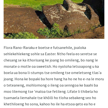
Flora Rano-Raraku e boetse e futsanehile, joaloka
sehlekehlekeng sohle sa Easter. Ntho feela eo seretse se
chesang se ka ithorisang ke joang bo omileng, bo nang le
monate o motle oa sweetish. Ho nyoloha letsoapong u ka
boela ua bona li-stumps tse omileng tse omeletseng tlas'a
joang. Hona ke bopaki ba hore hang ha ho ne ho e-na le moru
o teteaneng, mohlomong o ileng oa senngoa ke baahi ba
moo lilemong tse 'maloa tse fetileng. Lifate li thibela ho
tsamaela liemahale tse khōlō ho tloha sebakeng seo ho
khethiloeng ho sona, kahoo ho ile ha etsoa qeto ea ho e