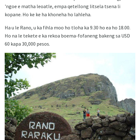
'ngoe e matha leoatle, empa qetellong litsela tsena li
kopane. Ho ke ke ha khoneha ho lahleha.
Ha u le Rano, u ka fihla moo ho tloha ka 9.30 ho ea ho 18.00.
Ho na le tekete e ka rekoa boema-fofaneng bakeng sa USD
60 kapa 30,000 pesos.