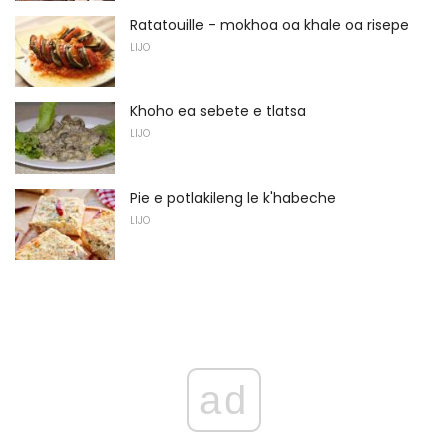
Ratatouille - mokhoa oa khale oa risepe
LIJO
Khoho ea sebete e tlatsa
LIJO
Pie e potlakileng le k'habeche
LIJO
ad