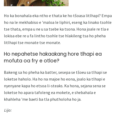
Ho ka bonahala eka ntho e thata ke ho tšoasa litlhapi? Empa
ho na le mekhabiso e 'maloa le liphiri, eseng ka linako tsohle
tse thata, empa u ne u sa tsebe ka tsona. Hona joale re tla e
lokisa ebe re u fa lintho tsohle tse hlakileng tsa ho pheha
litlhapi tse monate tse monate.
Ho nepahetse hakaakang hore tlhapi ea
mofuta oa fry e otloe?
Bakeng sa ho pheha ka batter, sesepa se tšoeu sa tlhapi se
loketse haholo. Ha ho na majoe ho eona, joalo ka tlhapi e
nyenyane kapa ho etsoa li-steaks. Ka hona, sejana sena se
loketse ho apara tafoleng ea mokete, e shebahala e
khahleha 'me baeti ba tla phutholoha ho ja.
Lijo: