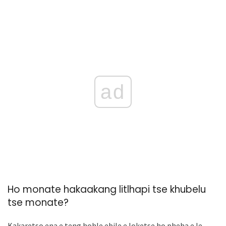
ad
Ho monate hakaakang litlhapi tse khubelu
tse monate?
Kakaretso ena e teng hohle ebile e loketse ho pheha e le