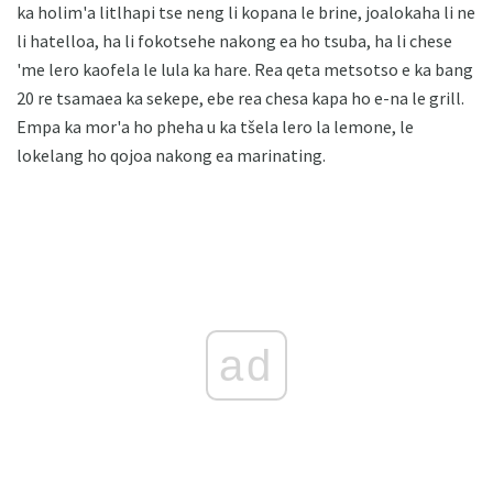
ka holim'a litlhapi tse neng li kopana le brine, joalokaha li ne
li hatelloa, ha li fokotsehe nakong ea ho tsuba, ha li chese
'me lero kaofela le lula ka hare. Rea qeta metsotso e ka bang
20 re tsamaea ka sekepe, ebe rea chesa kapa ho e-na le grill.
Empa ka mor'a ho pheha u ka tšela lero la lemone, le
lokelang ho qojoa nakong ea marinating.
ad