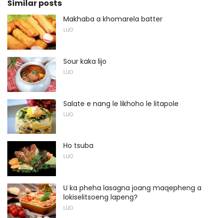
Similar posts
Makhaba a khomarela batter
LIJO
Sour kaka lijo
LIJO
Salate e nang le likhoho le litapole
LIJO
Ho tsuba
LIJO
U ka pheha lasagna joang maqepheng a
lokiselitsoeng lapeng?
LIJO