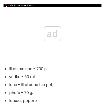
ad
likoti tsa cod - 700 g;
vodka - 50 ml;
lehe - likotoana tse peli;
phofo - 70 g;
letsoai, pepere.