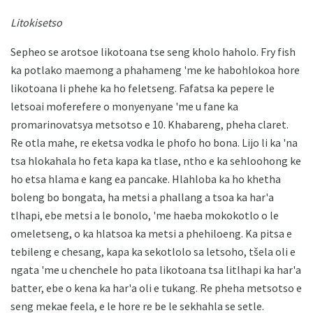
Litokisetso
Sepheo se arotsoe likotoana tse seng kholo haholo. Fry fish
ka potlako maemong a phahameng 'me ke habohlokoa hore
likotoana li phehe ka ho feletseng. Fafatsa ka pepere le
letsoai moferefere o monyenyane 'me u fane ka
promarinovatsya metsotso e 10. Khabareng, pheha claret.
Re otla mahe, re eketsa vodka le phofo ho bona. Lijo li ka 'na
tsa hlokahala ho feta kapa ka tlase, ntho e ka sehloohong ke
ho etsa hlama e kang ea pancake. Hlahloba ka ho khetha
boleng bo bongata, ha metsi a phallang a tsoa ka har'a
tlhapi, ebe metsi a le bonolo, 'me haeba mokokotlo o le
omeletseng, o ka hlatsoa ka metsi a phehiloeng. Ka pitsa e
tebileng e chesang, kapa ka sekotlolo sa letsoho, tšela oli e
ngata 'me u chenchele ho pata likotoana tsa litlhapi ka har'a
batter, ebe o kena ka har'a oli e tukang. Re pheha metsotso e
seng mekae feela, e le hore re be le sekhahla se setle.