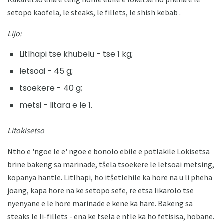
setopo kaofela, le steaks, le fillets, le shish kebab .
Lijo:
Litlhapi tse khubelu - tse 1 kg;
letsoai - 45 g;
tsoekere - 40 g;
metsi - litara e le 1.
Litokisetso
Ntho e 'ngoe le e' ngoe e bonolo ebile e potlakile Lokisetsa
brine bakeng sa marinade, tšela tsoekere le letsoai metsing,
kopanya hantle. Litlhapi, ho itšetlehile ka hore na u li pheha
joang, kapa hore na ke setopo sefe, re etsa likarolo tse
nyenyane e le hore marinade e kene ka hare. Bakeng sa
steaks le li-fillets - ena ke tsela e ntle ka ho fetisisa, hobane.