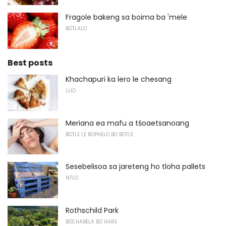
Fragole bakeng sa boima ba 'mele
BOTLALO
Best posts
Khachapuri ka lero le chesang
LIJO
Meriana ea mafu a tšoaetsanoang
BOTLE LE BOPHELO BO BOTLE
Sesebelisoa sa jareteng ho tloha pallets
NTLO
Rothschild Park
BOCHABELA BO HARE