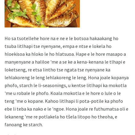
Ho sa tsotellehe hore na e ne e le botsoa hakaakang ho
tsuba litlhapi tse nyenyane, empa e ntse e lokela ho
hloekisoa ka hloko le ho hlatsuoa. Hape e le hore masapo a
manyenyane a haliloe 'me a se ke a kena-kenana le tlhapi e
loketseng, re etsa lintho tse ngata tse nyenyane ka
lehlakoreng le leng lehlakoreng le leng. Hona joale kopanya
phofo, starch le li-seasonings, u kentse litlhapi ka mokotla
'me u robale le phofo. Koala mokotla e le hore o lule o le
teng 'me o kopane. Kahoo litlhapi li pota-potile ka phofo
ebe li teba ka nako e le 'ngoe. Hona joale re futhumatsa oli e
lekaneng 'me re potlakela ho tšela litopo ho theoha, e
fanoang ke starch.