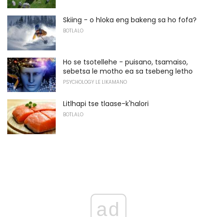
Skiing - o hloka eng bakeng sa ho fofa?
BOTLALO
Ho se tsotellehe - puisano, tsamaiso,
sebetsa le motho ea sa tsebeng letho
PSYCHOLOGY LE LIKAMANO
Litlhapi tse tlaase-k'halori
BOTLALO
ad