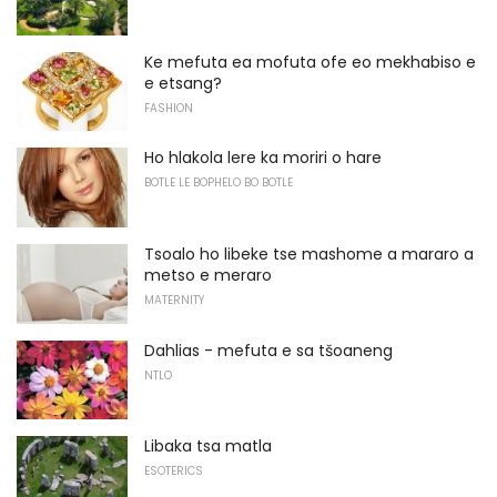
Ke mefuta ea mofuta ofe eo mekhabiso e
e etsang?
FASHION
Ho hlakola lere ka moriri o hare
BOTLE LE BOPHELO BO BOTLE
Tsoalo ho libeke tse mashome a mararo a
metso e meraro
MATERNITY
Dahlias - mefuta e sa tšoaneng
NTLO
Libaka tsa matla
ESOTERICS