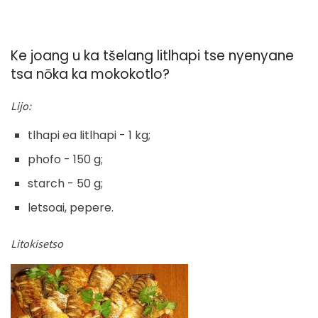
Ke joang u ka tšelang litlhapi tse nyenyane
tsa nōka ka mokokotlo?
Lijo:
tlhapi ea litlhapi - 1 kg;
phofo - 150 g;
starch - 50 g;
letsoai, pepere.
Litokisetso