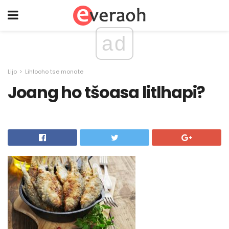
ad
Lijo
Lihlooho tse monate
Joang ho tšoasa litlhapi?