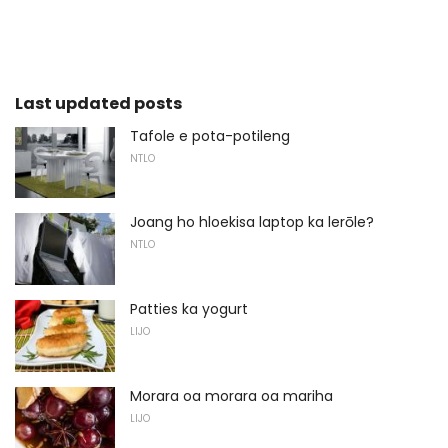
Last updated posts
Tafole e pota-potileng
NTLO
Joang ho hloekisa laptop ka lerōle?
NTLO
Patties ka yogurt
LIJO
Morara oa morara oa mariha
LIJO